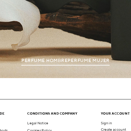
PERFUME HOMBRE
PERFUME MUJER
IDE
CONDITIONS AND COMPANY
YOUR ACCOUNT
Legal Notice
Sign in
Create account
hods
Cookies Policy