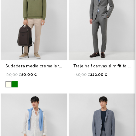
Sudadera media cremallera caqui logo pecho
Traje half canvas slim fit falso liso gris oscuro
120,00 €
60,00 €
460,00 €
322,00 €