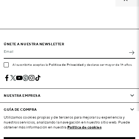
ÚNETE A NUESTRA NEWSLETTER
Email
Al suscribirte aceptas la
Política de Privacidad
y declaras ser mayor de 16 años.
NUESTRA EMPRESA
GUÍA DE COMPRA
Utilizamos cookies propias y de terceros para mejorar su experiencia y
nuestros servicios, analizando la navegación en nuestro sitio web. Puede
CONDICIONES Y EMPRESA
obtener más información en nuestra
Política de cookies
SU CUENTA