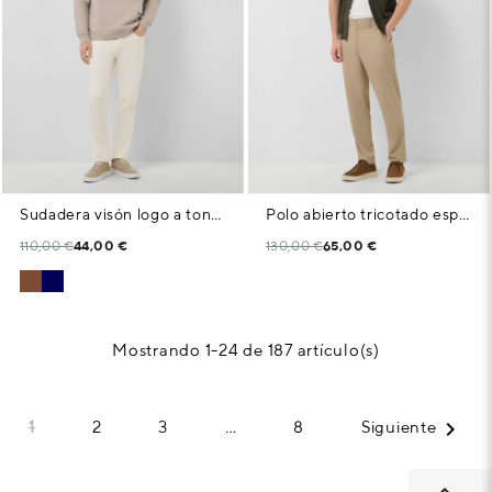
Sudadera visón logo a tono en pecho
Polo abierto tricotado espiga caqui oscuro
110,00 €
44,00 €
130,00 €
65,00 €
Mostrando 1-24 de 187 artículo(s)

1
2
3
…
8
Siguiente
