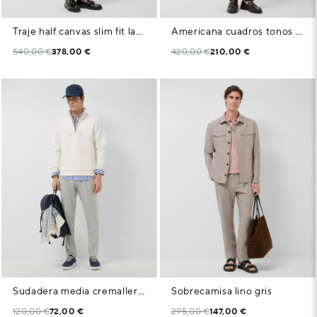
Traje half canvas slim fit lana visón
Americana cuadros tonos azules
540,00 €
378,00 €
420,00 €
210,00 €
Sudadera media cremallera blanco roto logo pecho
Sobrecamisa lino gris
120,00 €
72,00 €
295,00 €
147,00 €