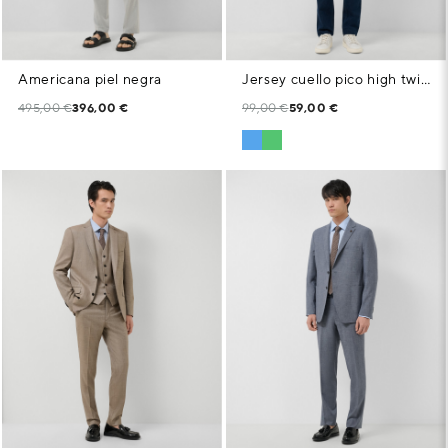
Americana piel negra
Jersey cuello pico high twist celeste
495,00 €
396,00 €
99,00 €
59,00 €