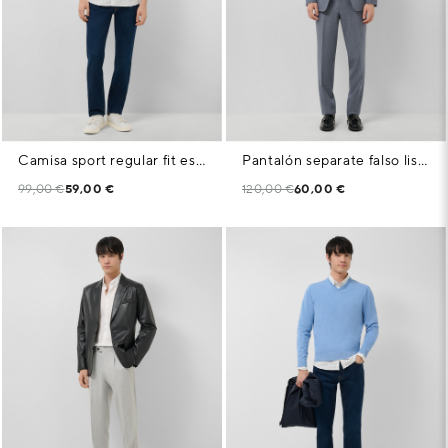
Camisa sport regular fit estampado geométrico azules
Pantalón separate falso liso azul tinta
99,00 €
59,00 €
120,00 €
60,00 €