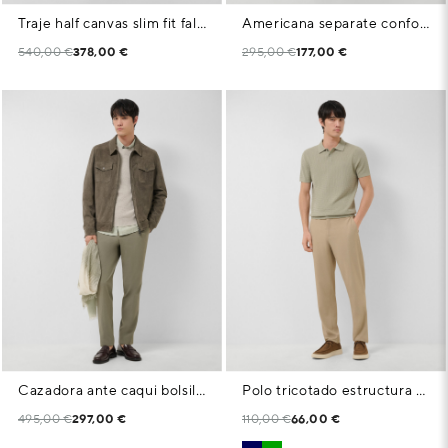
Traje half canvas slim fit falso liso visón oscuro
Americana separate confort falso liso azul tinta
540,00 €
378,00 €
295,00 €
177,00 €
Cazadora ante caqui bolsillos pecho
Polo tricotado estructura caqui claro
495,00 €
297,00 €
110,00 €
66,00 €