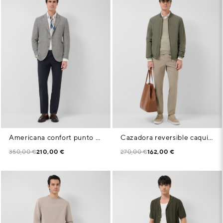
Americana confort punto algodón mezcla grises
Cazadora reversible caqui/camel
350,00 €
210,00 €
270,00 €
162,00 €