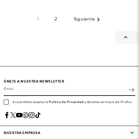

1
2
Siguiente

ÚNETE A NUESTRA NEWSLETTER
Email
Al suscribirte aceptas la
Política de Privacidad
y declaras ser mayor de 16 años.
NUESTRA EMPRESA