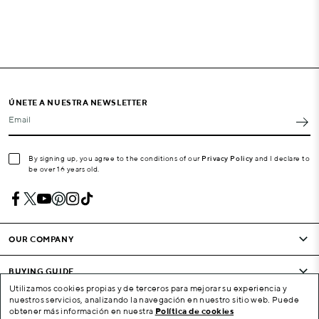
ÚNETE A NUESTRA NEWSLETTER
Email
By signing up, you agree to the conditions of our
Privacy Policy
and I declare to
be over 16 years old.
OUR COMPANY
BUYING GUIDE
Utilizamos cookies propias y de terceros para mejorar su experiencia y
nuestros servicios, analizando la navegación en nuestro sitio web. Puede
CONDITIONS AND COMPANY
obtener más información en nuestra
Política de cookies