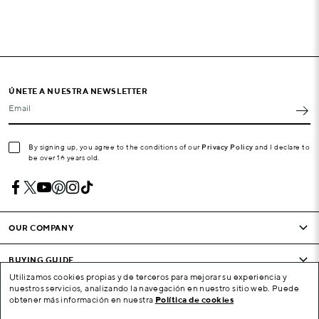
ÚNETE A NUESTRA NEWSLETTER
Email
By signing up, you agree to the conditions of our
Privacy Policy
and I declare to
be over 16 years old.
OUR COMPANY
BUYING GUIDE
Utilizamos cookies propias y de terceros para mejorar su experiencia y
nuestros servicios, analizando la navegación en nuestro sitio web. Puede
CONDITIONS AND COMPANY
obtener más información en nuestra
Política de cookies