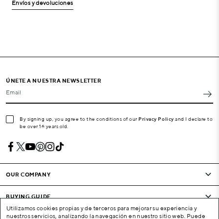
Envíos y devoluciones
ÚNETE A NUESTRA NEWSLETTER
Email
By signing up, you agree to the conditions of our
Privacy Policy
and I declare to
be over 16 years old.
OUR COMPANY
BUYING GUIDE
Utilizamos cookies propias y de terceros para mejorar su experiencia y
nuestros servicios, analizando la navegación en nuestro sitio web. Puede
CONDITIONS AND COMPANY