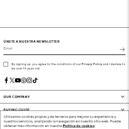
ÚNETE A NUESTRA NEWSLETTER
Email
By signing up, you agree to the conditions of our
Privacy Policy
and I declare to
be over 16 years old.
OUR COMPANY
BUYING GUIDE
Utilizamos cookies propias y de terceros para mejorar su experiencia y
nuestros servicios, analizando la navegación en nuestro sitio web. Puede
CONDITIONS AND COMPANY
obtener más información en nuestra
Política de cookies