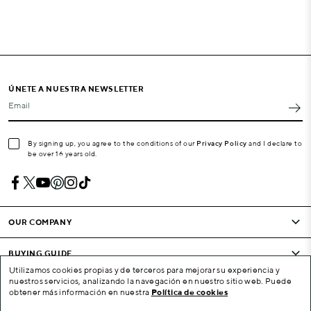
ÚNETE A NUESTRA NEWSLETTER
Email
By signing up, you agree to the conditions of our
Privacy Policy
and I declare to
be over 16 years old.
OUR COMPANY
BUYING GUIDE
Utilizamos cookies propias y de terceros para mejorar su experiencia y
nuestros servicios, analizando la navegación en nuestro sitio web. Puede
CONDITIONS AND COMPANY
obtener más información en nuestra
Política de cookies