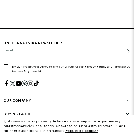
ÚNETE A NUESTRA NEWSLETTER
Email
By signing up, you agree to the conditions of our
Privacy Policy
and I declare to
be over 16 years old.
OUR COMPANY
BUYING GUIDE
Utilizamos cookies propias y de terceros para mejorar su experiencia y
nuestros servicios, analizando la navegación en nuestro sitio web. Puede
CONDITIONS AND COMPANY
obtener más información en nuestra
Política de cookies