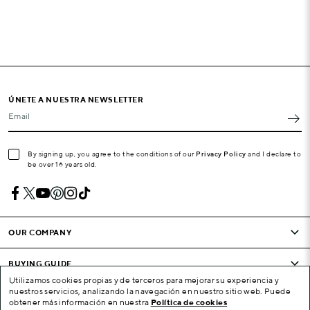
ÚNETE A NUESTRA NEWSLETTER
Email
By signing up, you agree to the conditions of our
Privacy Policy
and I declare to
be over 16 years old.
OUR COMPANY
BUYING GUIDE
Utilizamos cookies propias y de terceros para mejorar su experiencia y
nuestros servicios, analizando la navegación en nuestro sitio web. Puede
CONDITIONS AND COMPANY
obtener más información en nuestra
Política de cookies