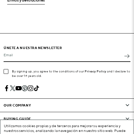
Envíos y devoluciones
ÚNETE A NUESTRA NEWSLETTER
Email
By signing up, you agree to the conditions of our
Privacy Policy
and I declare to
be over 16 years old.
OUR COMPANY
BUYING GUIDE
Utilizamos cookies propias y de terceros para mejorar su experiencia y
nuestros servicios, analizando la navegación en nuestro sitio web. Puede
CONDITIONS AND COMPANY