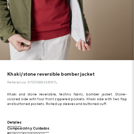
Khaki/stone reversible bomber jacket
Referencia: 5700588338157L
Khaki and stone reversible, techno fabric, bomber jacket. Stone-
colored side with four front zippered pockets. Khaki side with two flap
and buttoned pockets. Rolled up sleeves and buttoned cuff.
Detalles
Composición y Cuidados