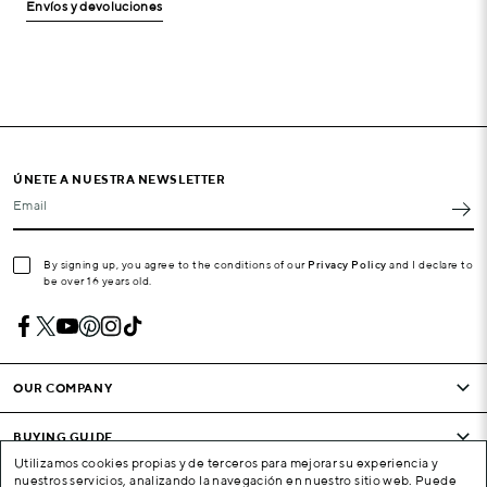
Envíos y devoluciones
ÚNETE A NUESTRA NEWSLETTER
Email
By signing up, you agree to the conditions of our
Privacy Policy
and I declare to
be over 16 years old.
OUR COMPANY
BUYING GUIDE
Utilizamos cookies propias y de terceros para mejorar su experiencia y
nuestros servicios, analizando la navegación en nuestro sitio web. Puede
CONDITIONS AND COMPANY