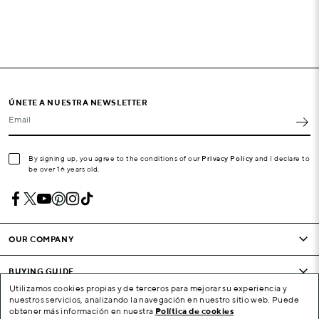
ÚNETE A NUESTRA NEWSLETTER
Email
By signing up, you agree to the conditions of our
Privacy Policy
and I declare to
be over 16 years old.
OUR COMPANY
BUYING GUIDE
Utilizamos cookies propias y de terceros para mejorar su experiencia y
nuestros servicios, analizando la navegación en nuestro sitio web. Puede
CONDITIONS AND COMPANY
obtener más información en nuestra
Política de cookies