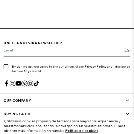
ÚNETE A NUESTRA NEWSLETTER
Email
By signing up, you agree to the conditions of our
Privacy Policy
and I declare to
be over 16 years old.
OUR COMPANY
BUYING GUIDE
Utilizamos cookies propias y de terceros para mejorar su experiencia y
nuestros servicios, analizando la navegación en nuestro sitio web. Puede
CONDITIONS AND COMPANY
obtener más información en nuestra
Política de cookies