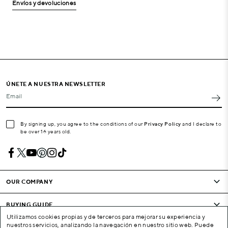
Envíos y devoluciones
ÚNETE A NUESTRA NEWSLETTER
Email
By signing up, you agree to the conditions of our
Privacy Policy
and I declare to
be over 16 years old.
OUR COMPANY
BUYING GUIDE
Utilizamos cookies propias y de terceros para mejorar su experiencia y
nuestros servicios, analizando la navegación en nuestro sitio web. Puede
CONDITIONS AND COMPANY