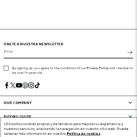
ÚNETE A NUESTRA NEWSLETTER
Email
By signing up, you agree to the conditions of our
Privacy Policy
and I declare to
be over 16 years old.
OUR COMPANY
BUYING GUIDE
Utilizamos cookies propias y de terceros para mejorar su experiencia y
nuestros servicios, analizando la navegación en nuestro sitio web. Puede
CONDITIONS AND COMPANY
obtener más información en nuestra
Política de cookies