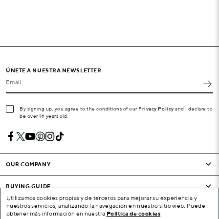
ÚNETE A NUESTRA NEWSLETTER
Email
By signing up, you agree to the conditions of our
Privacy Policy
and I declare to
be over 16 years old.
OUR COMPANY
BUYING GUIDE
Utilizamos cookies propias y de terceros para mejorar su experiencia y
nuestros servicios, analizando la navegación en nuestro sitio web. Puede
CONDITIONS AND COMPANY
obtener más información en nuestra
Política de cookies