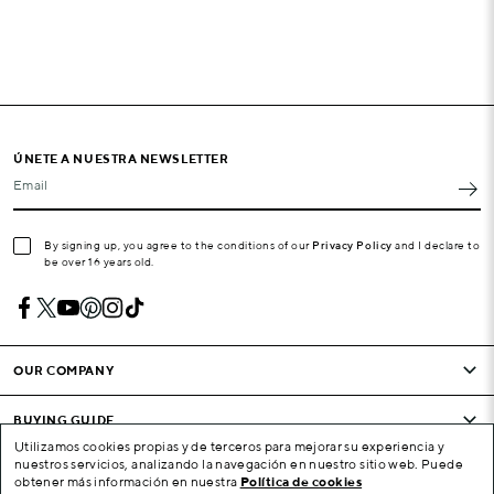
ÚNETE A NUESTRA NEWSLETTER
Email
By signing up, you agree to the conditions of our
Privacy Policy
and I declare to
be over 16 years old.
OUR COMPANY
BUYING GUIDE
Utilizamos cookies propias y de terceros para mejorar su experiencia y
nuestros servicios, analizando la navegación en nuestro sitio web. Puede
CONDITIONS AND COMPANY
obtener más información en nuestra
Política de cookies