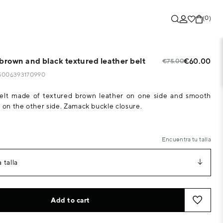
(0)
 brown and black textured leather belt
€60.00
€75.00
35006393170990
belt made of textured brown leather on one side and smooth
r on the other side. Zamack buckle closure.
Encuentra tu talla
 talla
Add to cart