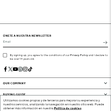
ÚNETE A NUESTRA NEWSLETTER
Email
By signing up, you agree to the conditions of our
Privacy Policy
and I declare to
be over 16 years old.
OUR COMPANY
BUYING GUIDE
Utilizamos cookies propias y de terceros para mejorar su experiencia y
nuestros servicios, analizando la navegación en nuestro sitio web. Puede
CONDITIONS AND COMPANY
obtener más información en nuestra
Política de cookies