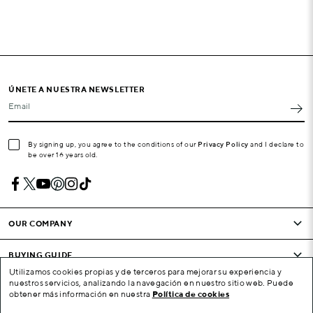
ÚNETE A NUESTRA NEWSLETTER
Email
By signing up, you agree to the conditions of our
Privacy Policy
and I declare to
be over 16 years old.
OUR COMPANY
BUYING GUIDE
Utilizamos cookies propias y de terceros para mejorar su experiencia y
nuestros servicios, analizando la navegación en nuestro sitio web. Puede
CONDITIONS AND COMPANY
obtener más información en nuestra
Política de cookies