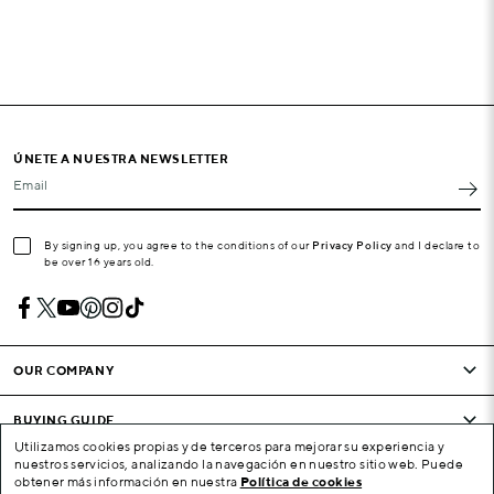
ÚNETE A NUESTRA NEWSLETTER
Email
By signing up, you agree to the conditions of our
Privacy Policy
and I declare to
be over 16 years old.
OUR COMPANY
BUYING GUIDE
Utilizamos cookies propias y de terceros para mejorar su experiencia y
nuestros servicios, analizando la navegación en nuestro sitio web. Puede
CONDITIONS AND COMPANY
obtener más información en nuestra
Política de cookies