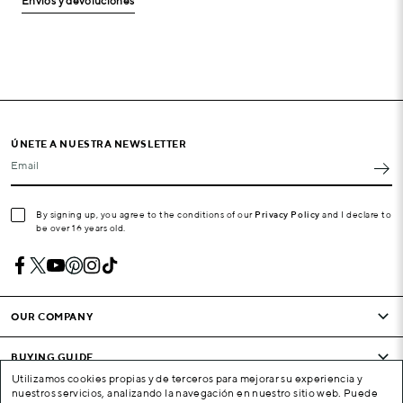
Envíos y devoluciones
ÚNETE A NUESTRA NEWSLETTER
Email
By signing up, you agree to the conditions of our
Privacy Policy
and I declare to
be over 16 years old.
OUR COMPANY
BUYING GUIDE
Utilizamos cookies propias y de terceros para mejorar su experiencia y
nuestros servicios, analizando la navegación en nuestro sitio web. Puede
CONDITIONS AND COMPANY