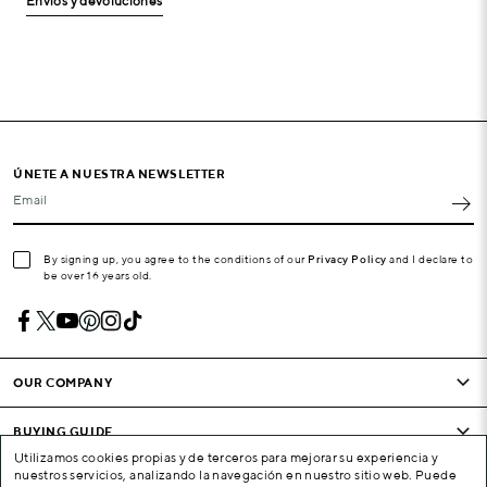
Envíos y devoluciones
ÚNETE A NUESTRA NEWSLETTER
Email
By signing up, you agree to the conditions of our
Privacy Policy
and I declare to
be over 16 years old.
OUR COMPANY
BUYING GUIDE
Utilizamos cookies propias y de terceros para mejorar su experiencia y
nuestros servicios, analizando la navegación en nuestro sitio web. Puede
CONDITIONS AND COMPANY