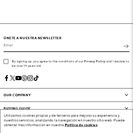
ÚNETE A NUESTRA NEWSLETTER
Email
By signing up, you agree to the conditions of our
Privacy Policy
and I declare to
be over 16 years old.
OUR COMPANY
BUYING GUIDE
Utilizamos cookies propias y de terceros para mejorar su experiencia y
nuestros servicios, analizando la navegación en nuestro sitio web. Puede
CONDITIONS AND COMPANY
obtener más información en nuestra
Política de cookies