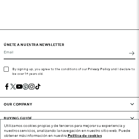
ÚNETE A NUESTRA NEWSLETTER
Email
By signing up, you agree to the conditions of our
Privacy Policy
and I declare to
be over 16 years old.
OUR COMPANY
BUYING GUIDE
Utilizamos cookies propias y de terceros para mejorar su experiencia y
nuestros servicios, analizando la navegación en nuestro sitio web. Puede
CONDITIONS AND COMPANY
obtener más información en nuestra
Política de cookies