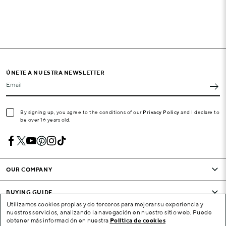
ÚNETE A NUESTRA NEWSLETTER
Email
By signing up, you agree to the conditions of our
Privacy Policy
and I declare to
be over 16 years old.
OUR COMPANY
BUYING GUIDE
Utilizamos cookies propias y de terceros para mejorar su experiencia y
nuestros servicios, analizando la navegación en nuestro sitio web. Puede
CONDITIONS AND COMPANY
obtener más información en nuestra
Política de cookies