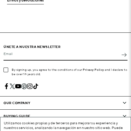
Envíos y devoluciones
ÚNETE A NUESTRA NEWSLETTER
Email
By signing up, you agree to the conditions of our
Privacy Policy
and I declare to
be over 16 years old.
OUR COMPANY
BUYING GUIDE
Utilizamos cookies propias y de terceros para mejorar su experiencia y
nuestros servicios, analizando la navegación en nuestro sitio web. Puede
CONDITIONS AND COMPANY