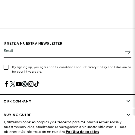
ÚNETE A NUESTRA NEWSLETTER
Email
By signing up, you agree to the conditions of our
Privacy Policy
and I declare to
be over 16 years old.
OUR COMPANY
BUYING GUIDE
Utilizamos cookies propias y de terceros para mejorar su experiencia y
nuestros servicios, analizando la navegación en nuestro sitio web. Puede
CONDITIONS AND COMPANY
obtener más información en nuestra
Política de cookies