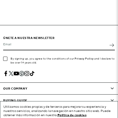
ÚNETE A NUESTRA NEWSLETTER
Email
By signing up, you agree to the conditions of our
Privacy Policy
and I declare to
be over 16 years old.
OUR COMPANY
BUYING GUIDE
Utilizamos cookies propias y de terceros para mejorar su experiencia y
nuestros servicios, analizando la navegación en nuestro sitio web. Puede
CONDITIONS AND COMPANY
obtener más información en nuestra
Política de cookies