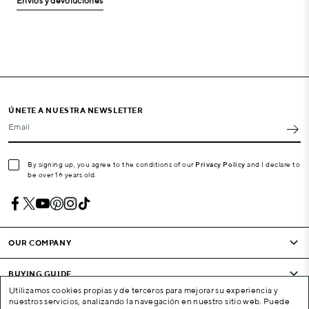
Envíos y devoluciones
ÚNETE A NUESTRA NEWSLETTER
Email
By signing up, you agree to the conditions of our
Privacy Policy
and I declare to
be over 16 years old.
OUR COMPANY
BUYING GUIDE
Utilizamos cookies propias y de terceros para mejorar su experiencia y
nuestros servicios, analizando la navegación en nuestro sitio web. Puede
CONDITIONS AND COMPANY