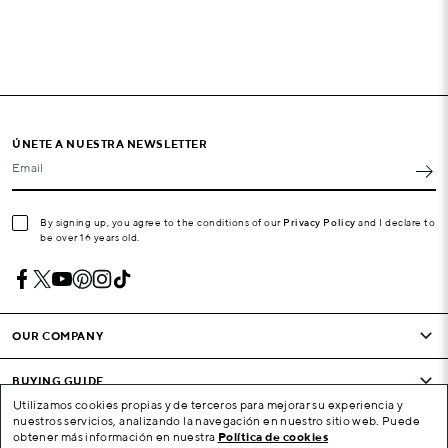
ÚNETE A NUESTRA NEWSLETTER
Email
By signing up, you agree to the conditions of our
Privacy Policy
and I declare to
be over 16 years old.
OUR COMPANY
BUYING GUIDE
Utilizamos cookies propias y de terceros para mejorar su experiencia y
nuestros servicios, analizando la navegación en nuestro sitio web. Puede
CONDITIONS AND COMPANY
obtener más información en nuestra
Política de cookies