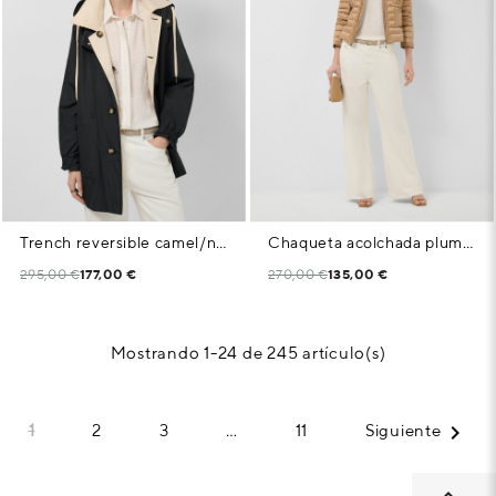
Trench reversible camel/negro
Chaqueta acolchada plumas cuatro bolsillos cámel
295,00 €
177,00 €
270,00 €
135,00 €
Mostrando 1-24 de 245 artículo(s)

1
2
3
…
11
Siguiente
