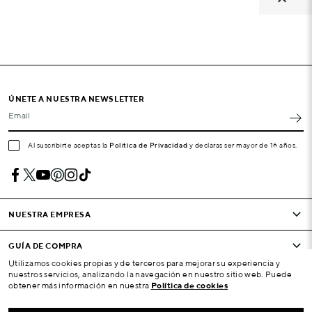
ÚNETE A NUESTRA NEWSLETTER
Email
Al suscribirte aceptas la
Política de Privacidad
y declaras ser mayor de 16 años.
NUESTRA EMPRESA
GUÍA DE COMPRA
Utilizamos cookies propias y de terceros para mejorar su experiencia y
nuestros servicios, analizando la navegación en nuestro sitio web. Puede
CONDICIONES Y EMPRESA
obtener más información en nuestra
Política de cookies
SU CUENTA