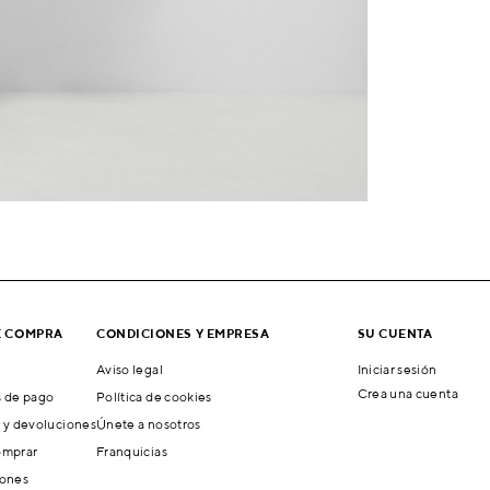
E COMPRA
CONDICIONES Y EMPRESA
SU CUENTA
Aviso legal
Iniciar sesión
Crea una cuenta
 de pago
Política de cookies
 y devoluciones
Únete a nosotros
mprar
Franquicias
ones