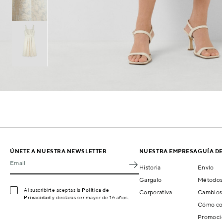
ÚNETE A NUESTRA NEWSLETTER
NUESTRA EMPRESA
GUÍA D
Email
Historia
Envío
Gargalo
Métodos
Al suscribirte aceptas la
Política de
Corporativa
Cambios
Privacidad
y declaras ser mayor de 16 años.
Cómo co
Promoci