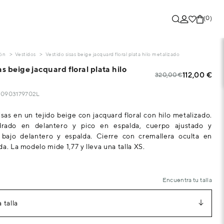
(0)
ón
Vestidos
Vestido sisas beige jacquard floral plata hilo metalizado
as beige jacquard floral plata hilo
112,00 €
320,00 €
330903179702L
isas en un tejido beige con jacquard floral con hilo metalizado.
rado en delantero y pico en espalda, cuerpo ajustado y
 bajo delantero y espalda. Cierre con cremallera oculta en
a. La modelo mide 1,77 y lleva una talla XS.
Encuentra tu talla
 talla