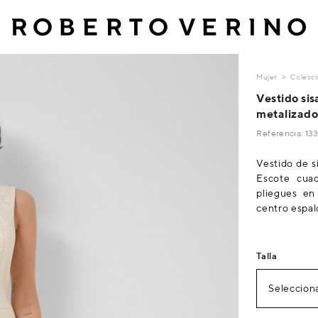
Mujer
Colecci
Vestido sis
metalizado
Referencia: 1
Vestido de s
Escote cuad
pliegues en
centro espald
Talla
Selecciona