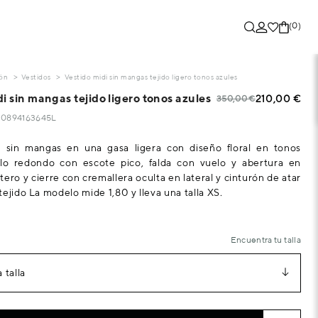
(0)
ón
Vestidos
Vestido midi sin mangas tejido ligero tonos azules
i sin mangas tejido ligero tonos azules
210,00 €
350,00 €
330894163645L
i sin mangas en una gasa ligera con diseño floral en tonos
llo redondo con escote pico, falda con vuelo y abertura en
ero y cierre con cremallera oculta en lateral y cinturón de atar
tejido La modelo mide 1,80 y lleva una talla XS.
Encuentra tu talla
 talla