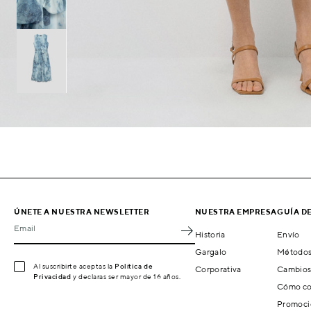
ÚNETE A NUESTRA NEWSLETTER
NUESTRA EMPRESA
GUÍA D
Email
Historia
Envío
Gargalo
Métodos
Al suscribirte aceptas la
Política de
Corporativa
Cambios
Privacidad
y declaras ser mayor de 16 años.
Cómo co
Promoci