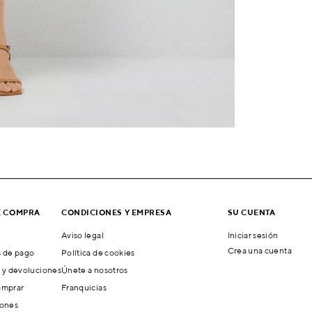
E COMPRA
CONDICIONES Y EMPRESA
SU CUENTA
Aviso legal
Iniciar sesión
Crea una cuenta
 de pago
Política de cookies
 y devoluciones
Únete a nosotros
mprar
Franquicias
ones