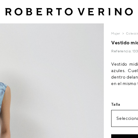
Mujer
Colecci
Vestido mid
Referencia: 1
Vestido mid
azules. Cue
dentro delant
en el mismo 
Talla
Selecciona