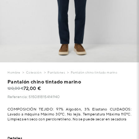
Hombre
Colección
Pantalones
Pantalón chino tintado marino
Pantalón chino tintado marino
72,00 €
120,00 €
Referencia: 515081815414940
COMPOSICIÓN TEJIDO: 97% Algodón, 3% Elastano CUIDADOS:
Lavado a máquina Máximo 30ºC. No lejía. Temperatura Máxima 110ºC.
Limpieza en seco con percloretileno. No se puede secar en secadora
Detalles