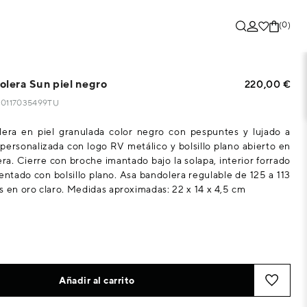
(0)
olera Sun piel negro
220,00 €
130117035499TU
lera en piel granulada color negro con pespuntes y lujado a
 personalizada con logo RV metálico y bolsillo plano abierto en
era. Cierre con broche imantado bajo la solapa, interior forrado
ntado con bolsillo plano. Asa bandolera regulable de 125 a 113
s en oro claro. Medidas aproximadas: 22 x 14 x 4,5 cm
Añadir al carrito