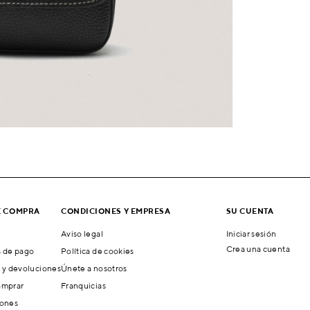
E COMPRA
CONDICIONES Y EMPRESA
SU CUENTA
Aviso legal
Iniciar sesión
Crea una cuenta
 de pago
Política de cookies
 y devoluciones
Únete a nosotros
mprar
Franquicias
ones