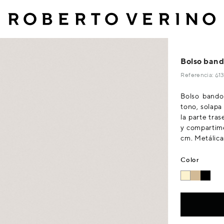
Bolso band
Referencia: 6
Bolso bando
tono, solapa
la parte tras
y compartime
cm. Metálica
Color