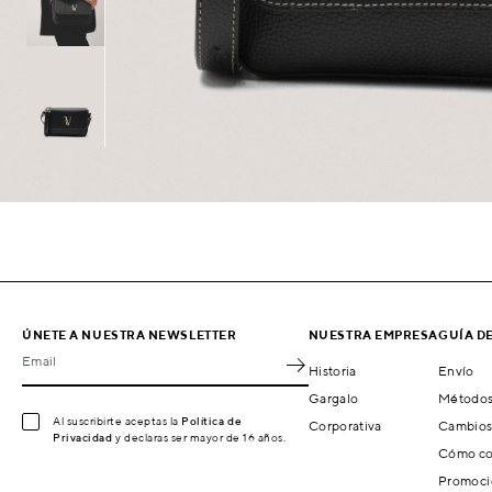
ÚNETE A NUESTRA NEWSLETTER
NUESTRA EMPRESA
GUÍA D
Email
Historia
Envío
Gargalo
Métodos
Al suscribirte aceptas la
Política de
Corporativa
Cambios
Privacidad
y declaras ser mayor de 16 años.
Cómo co
Promoci