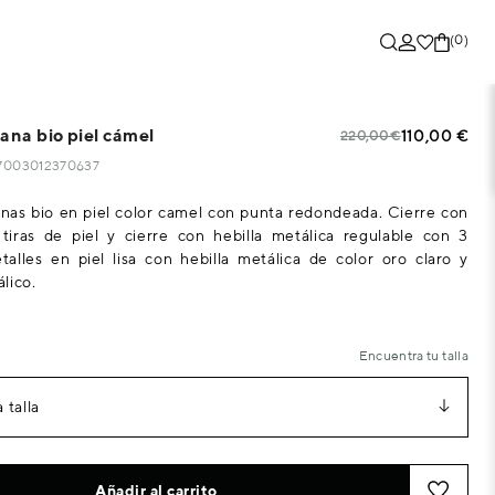
(0)
ana bio piel cámel
110,00 €
220,00 €
27003012370637
anas bio en piel color camel con punta redondeada. Cierre con
tiras de piel y cierre con hebilla metálica regulable con 3
talles en piel lisa con hebilla metálica de color oro claro y
lico.
Encuentra tu talla
 talla
Añadir al carrito