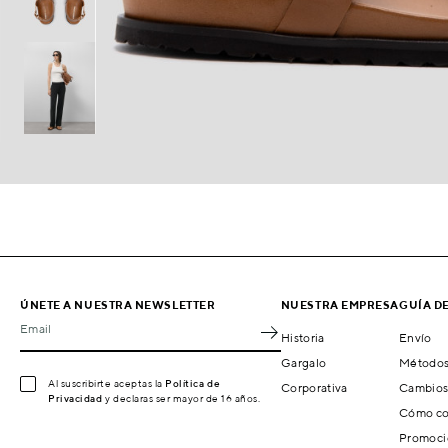
ÚNETE A NUESTRA NEWSLETTER
NUESTRA EMPRESA
GUÍA D
Email
Historia
Envío
Gargalo
Métodos
Al suscribirte aceptas la
Política de
Corporativa
Cambios
Privacidad
y declaras ser mayor de 16 años.
Cómo co
Promoci