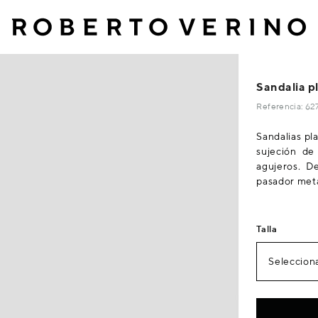
Sandalia pl
Referencia: 6
Sandalias pl
sujeción de 
agujeros. De
pasador metá
Talla
Selecciona