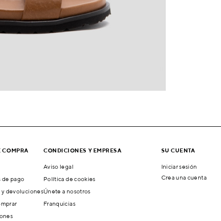
E COMPRA
CONDICIONES Y EMPRESA
SU CUENTA
Aviso legal
Iniciar sesión
Crea una cuenta
 de pago
Política de cookies
 y devoluciones
Únete a nosotros
mprar
Franquicias
ones