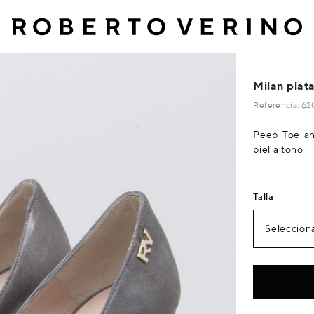
Milan plat
Referencia: 6
Peep Toe an
piel a tono
Talla
Selecciona