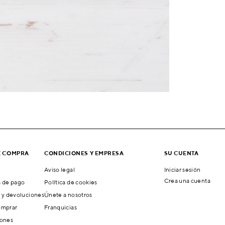
E COMPRA
CONDICIONES Y EMPRESA
SU CUENTA
Aviso legal
Iniciar sesión
Crea una cuenta
 de pago
Política de cookies
 y devoluciones
Únete a nosotros
mprar
Franquicias
ones