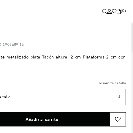
(0)
a
2012909659136
te metalizado plata Tacón altura 12 cm Plataforma 2 cm con
Encuentra tu talla
 talla
Añadir al carrito