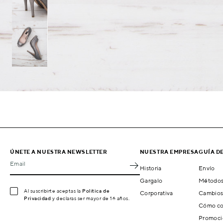
ÚNETE A NUESTRA NEWSLETTER
NUESTRA EMPRESA
GUÍA D
Email
Historia
Envío
Gargalo
Métodos
Al suscribirte aceptas la
Política de
Corporativa
Cambios
Privacidad
y declaras ser mayor de 16 años.
Cómo co
Promoci