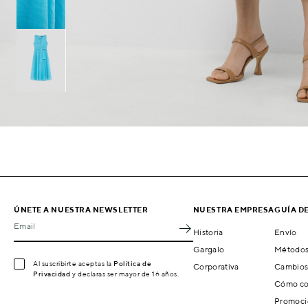
ÚNETE A NUESTRA NEWSLETTER
NUESTRA EMPRESA
GUÍA D
Email
Historia
Envío
Gargalo
Métodos
Al suscribirte aceptas la
Política de
Corporativa
Cambios
Privacidad
y declaras ser mayor de 16 años.
Cómo co
Promoci