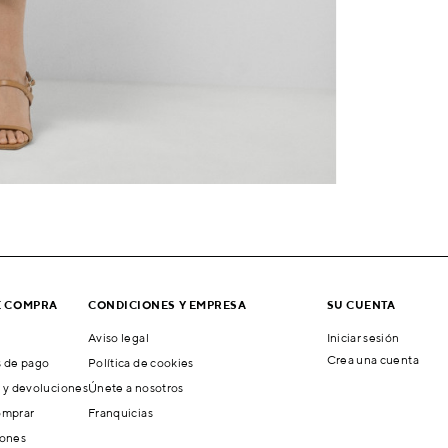
E COMPRA
CONDICIONES Y EMPRESA
SU CUENTA
Aviso legal
Iniciar sesión
Crea una cuenta
 de pago
Política de cookies
 y devoluciones
Únete a nosotros
mprar
Franquicias
ones