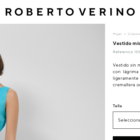
Mujer
Colecci
Vestido mi
Referencia: 1
Vestido sin 
con lágrima
ligeramente 
cremallera oc
Talla
Selecciona