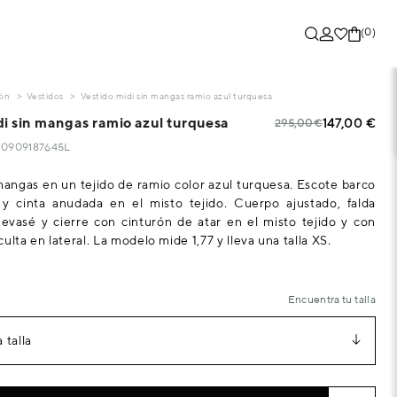
(0)
ón
Vestidos
Vestido midi sin mangas ramio azul turquesa
di sin mangas ramio azul turquesa
147,00 €
295,00 €
330909187645L
mangas en un tejido de ramio color azul turquesa. Escote barco
 y cinta anudada en el misto tejido. Cuerpo ajustado, falda
evasé y cierre con cinturón de atar en el misto tejido y con
ulta en lateral. La modelo mide 1,77 y lleva una talla XS.
Encuentra tu talla
 talla