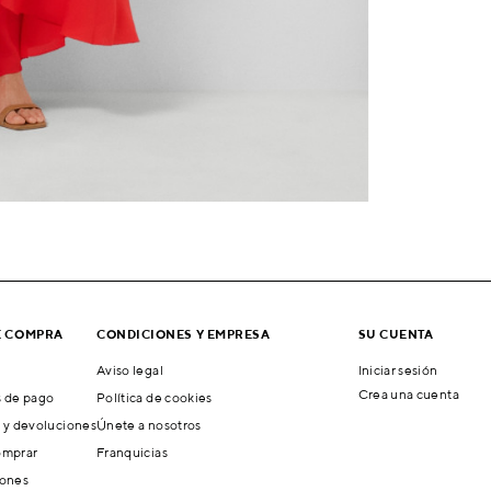
E COMPRA
CONDICIONES Y EMPRESA
SU CUENTA
Aviso legal
Iniciar sesión
Crea una cuenta
 de pago
Política de cookies
 y devoluciones
Únete a nosotros
mprar
Franquicias
ones