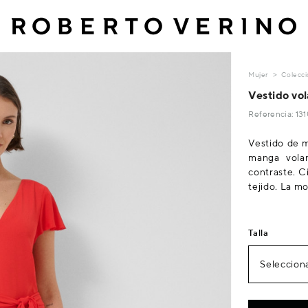
Mujer
Colecci
Vestido vol
Referencia: 1
Vestido de m
manga volan
contraste. C
tejido. La mo
Talla
Selecciona