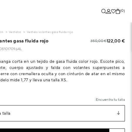
(0)
ón
Vestidos
Vestido volantes gasa fluida rojo
antes gasa fluida rojo
122,00 €
350,00 €
310510170964L
anga corta en un tejido de gasa fluida color rojo. Escote pico,
te, cuerpo ajustado y falda con volantes superpuestes a
ierre con cremallera oculta y con cinturón de atar en el mismo
delo mide 1,77 y lleva una talla XS.
Encuentra tu talla
 talla