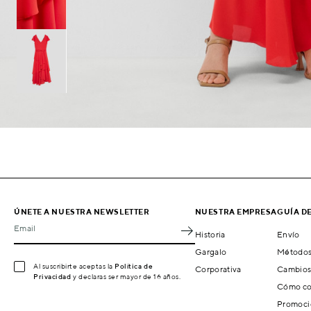
ÚNETE A NUESTRA NEWSLETTER
NUESTRA EMPRESA
GUÍA D
Email
Historia
Envío
Gargalo
Métodos
Al suscribirte aceptas la
Política de
Corporativa
Cambios
Privacidad
y declaras ser mayor de 16 años.
Cómo co
Promoci