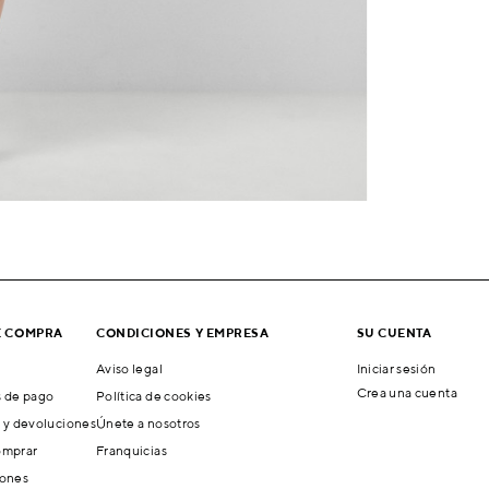
E COMPRA
CONDICIONES Y EMPRESA
SU CUENTA
Aviso legal
Iniciar sesión
Crea una cuenta
 de pago
Política de cookies
 y devoluciones
Únete a nosotros
mprar
Franquicias
ones