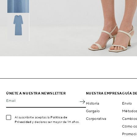
ÚNETE A NUESTRA NEWSLETTER
NUESTRA EMPRESA
GUÍA D
Email
Historia
Envío
Gargalo
Métodos
Al suscribirte aceptas la
Política de
Corporativa
Cambios
Privacidad
y declaras ser mayor de 16 años.
Cómo co
Promoci