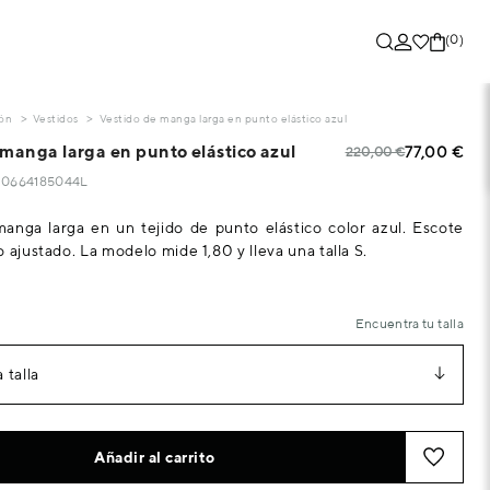
(0)
ón
Vestidos
Vestido de manga larga en punto elástico azul
 manga larga en punto elástico azul
77,00 €
220,00 €
320664185044L
anga larga en un tejido de punto elástico color azul. Escote
 ajustado. La modelo mide 1,80 y lleva una talla S.
Encuentra tu talla
 talla
Añadir al carrito