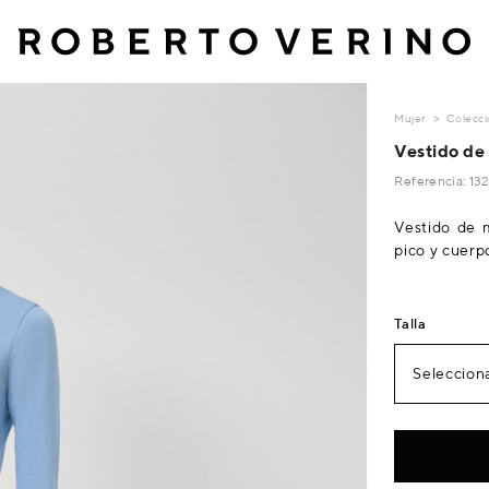
Mujer
Colecci
Vestido de
Referencia: 1
Vestido de m
pico y cuerpo
Talla
Selecciona