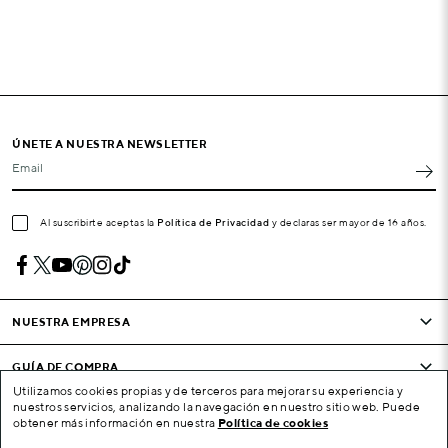
ÚNETE A NUESTRA NEWSLETTER
Email
Al suscribirte aceptas la
Política de Privacidad
y declaras ser mayor de 16 años.
NUESTRA EMPRESA
GUÍA DE COMPRA
Utilizamos cookies propias y de terceros para mejorar su experiencia y
nuestros servicios, analizando la navegación en nuestro sitio web. Puede
CONDICIONES Y EMPRESA
obtener más información en nuestra
Política de cookies