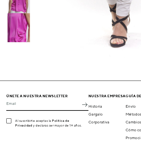
ÚNETE A NUESTRA NEWSLETTER
NUESTRA EMPRESA
GUÍA D
Email
Historia
Envío
Gargalo
Métodos
Al suscribirte aceptas la
Política de
Corporativa
Cambios
Privacidad
y declaras ser mayor de 16 años.
Cómo co
Promoci