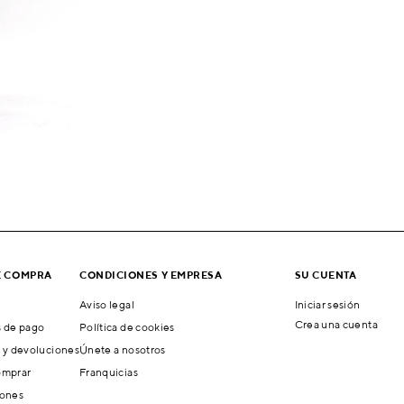
E COMPRA
CONDICIONES Y EMPRESA
SU CUENTA
Aviso legal
Iniciar sesión
Crea una cuenta
 de pago
Política de cookies
 y devoluciones
Únete a nosotros
mprar
Franquicias
ones