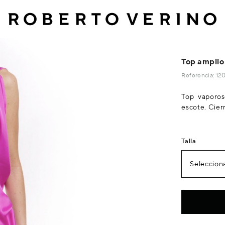
Top amplio
Referencia: 1
Top vaporos
escote. Cierr
Talla
Selecciona