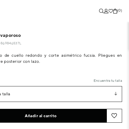
(0)
 vaporoso
20869846537L
o de cuello redondo y corte asimétrico fucsia. Pliegues en
e posterior con lazo.
Encuentra tu talla
 talla
Añadir al carrito