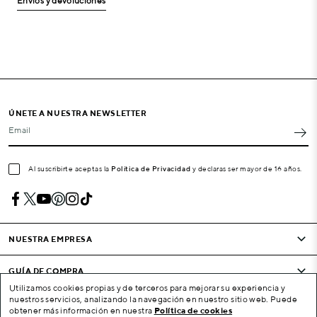
Envíos y devoluciones
ÚNETE A NUESTRA NEWSLETTER
Email
Al suscribirte aceptas la
Política de Privacidad
y declaras ser mayor de 16 años.
NUESTRA EMPRESA
GUÍA DE COMPRA
Utilizamos cookies propias y de terceros para mejorar su experiencia y
nuestros servicios, analizando la navegación en nuestro sitio web. Puede
CONDICIONES Y EMPRESA
obtener más información en nuestra
Política de cookies