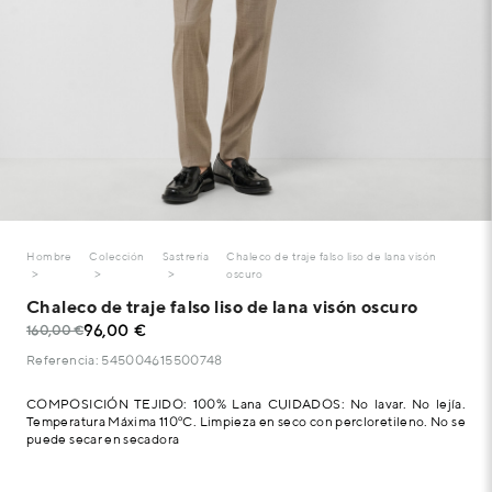
Hombre
Colección
Sastrería
Chaleco de traje falso liso de lana visón
oscuro
Chaleco de traje falso liso de lana visón oscuro
96,00 €
160,00 €
Referencia: 545004615500748
COMPOSICIÓN TEJIDO: 100% Lana CUIDADOS: No lavar. No lejía.
Temperatura Máxima 110ºC. Limpieza en seco con percloretileno. No se
puede secar en secadora