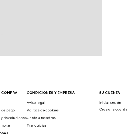
E COMPRA
CONDICIONES Y EMPRESA
SU CUENTA
Aviso legal
Iniciar sesión
Crea una cuenta
 de pago
Política de cookies
 y devoluciones
Únete a nosotros
mprar
Franquicias
ones