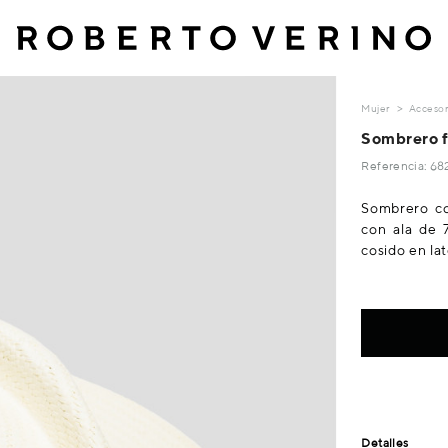
Mujer
Accesor
Sombrero f
Referencia: 
Sombrero co
con ala de 
cosido en lat
Detalles