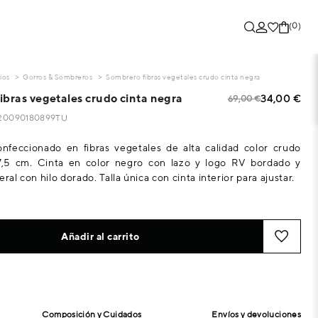
(0)
ios
Gorros & Sombreros
Sombrero fibras vegetales crudo cinta negra
ibras vegetales crudo cinta negra
34,00 €
69,00 €
6820090180899TU
nfeccionado en fibras vegetales de alta calidad color crudo
7,5 cm. Cinta en color negro con lazo y logo RV bordado y
eral con hilo dorado. Talla única con cinta interior para ajustar.
Añadir al carrito
Composición y Cuidados
Envíos y devoluciones