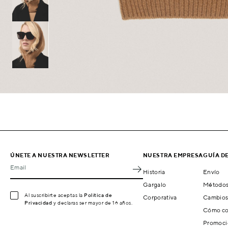
ÚNETE A NUESTRA NEWSLETTER
NUESTRA EMPRESA
GUÍA D
Email
Historia
Envío
Gargalo
Métodos
Al suscribirte aceptas la
Política de
Corporativa
Cambios
Privacidad
y declaras ser mayor de 16 años.
Cómo co
Promoci