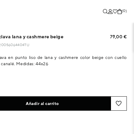
(0)
clava lana y cashmere beige
79,00 €
6820056064404TU
ava en punto liso de lana y cashmere color beige con cuello
 canalé. Medidas: 44x26
Añadir al carrito