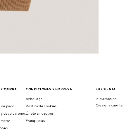
E COMPRA
CONDICIONES Y EMPRESA
SU CUENTA
Aviso legal
Iniciar sesión
Crea una cuenta
 de pago
Política de cookies
 y devoluciones
Únete a nosotros
mprar
Franquicias
ones