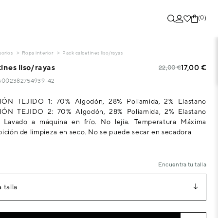
(0)
orios
Ropa interior
Pack calcetines liso/rayas
ines liso/rayas
17,00 €
22,00 €
85002382754939-42
N TEJIDO 1: 70% Algodón, 28% Poliamida, 2% Elastano
N TEJIDO 2: 70% Algodón, 28% Poliamida, 2% Elastano
Lavado a máquina en frío. No lejía. Temperatura Máxima
bición de limpieza en seco. No se puede secar en secadora
Encuentra tu talla
 talla