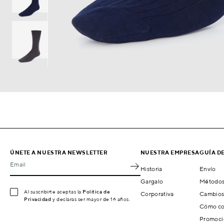
ÚNETE A NUESTRA NEWSLETTER
NUESTRA EMPRESA
GUÍA D
Email
Historia
Envío
Gargalo
Métodos
Al suscribirte aceptas la
Política de
Corporativa
Cambios
Privacidad
y declaras ser mayor de 16 años.
Cómo co
Promoci