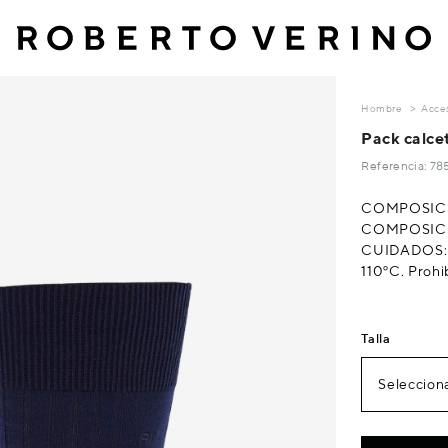
Hombre
Acces
Pack calcet
Referencia: 7
COMPOSICIÓ
COMPOSICIÓ
CUIDADOS: 
110ºC. Prohi
Talla
Selecciona