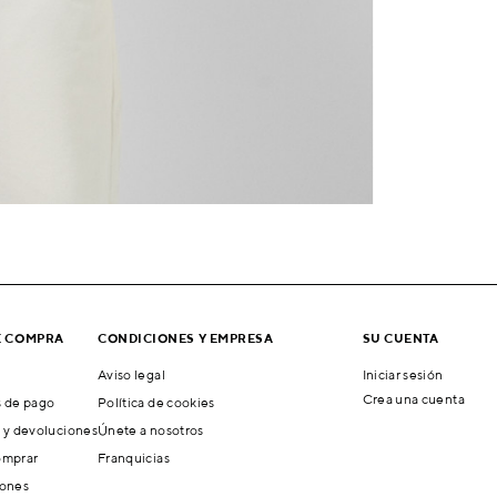
E COMPRA
CONDICIONES Y EMPRESA
SU CUENTA
Aviso legal
Iniciar sesión
Crea una cuenta
 de pago
Política de cookies
 y devoluciones
Únete a nosotros
mprar
Franquicias
ones