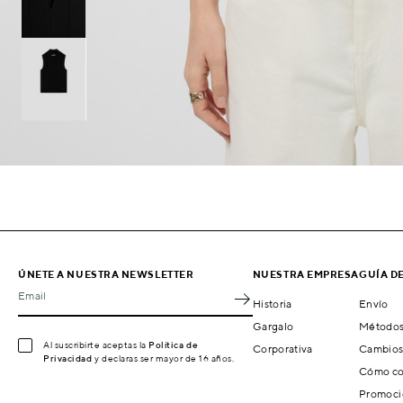
ÚNETE A NUESTRA NEWSLETTER
NUESTRA EMPRESA
GUÍA D
Email
Historia
Envío
Gargalo
Métodos
Al suscribirte aceptas la
Política de
Corporativa
Cambios
Privacidad
y declaras ser mayor de 16 años.
Cómo co
Promoci