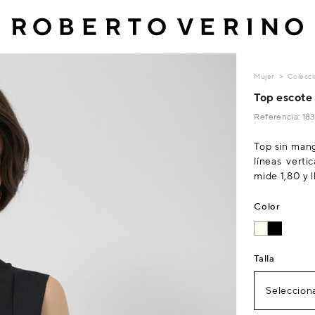
Mujer
Colecci
Top escote
Referencia: 1
Top sin man
líneas vert
mide 1,80 y l
Color
Talla
Selecciona