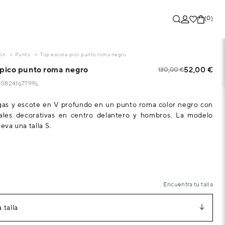
(0)
ón
Punto
Top escote pico punto roma negro
 pico punto roma negro
52,00 €
130,00 €
830824167799L
gas y escote en V profundo en un punto roma color negro con
icales decorativas en centro delantero y hombros. La modelo
leva una talla S.
Encuentra tu talla
 talla